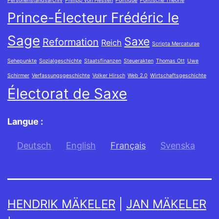
Personenstandsarchiv
Philipp von Hessen
Politique
Politische Theorie
Prince-Électeur Frédéric le
Sage
Saxe
Reformation
Reich
Scripta Mercaturae
Sehepunkte
Sozialgeschichte
Staatsfinanzen
Steuerakten
Thomas Ott
Uwe
Schirmer
Verfassungsgeschichte
Volker Hirsch
Web 2.0
Wirtschaftsgeschichte
Électorat de Saxe
Langue :
Deutsch
English
Français
Svenska
HENDRIK MÄKELER
|
JAN MÄKELER