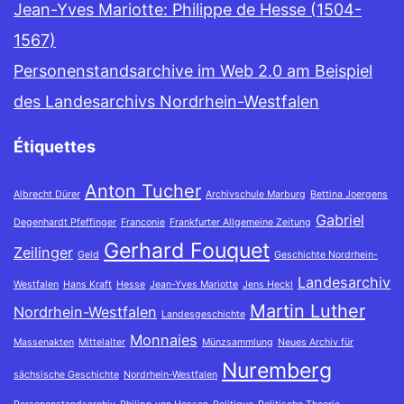
Jean-Yves Mariotte: Philippe de Hesse (1504-
1567)
Personenstandsarchive im Web 2.0 am Beispiel
des Landesarchivs Nordrhein-Westfalen
Étiquettes
Anton Tucher
Albrecht Dürer
Archivschule Marburg
Bettina Joergens
Gabriel
Degenhardt Pfeffinger
Franconie
Frankfurter Allgemeine Zeitung
Gerhard Fouquet
Zeilinger
Geld
Geschichte Nordrhein-
Landesarchiv
Westfalen
Hans Kraft
Hesse
Jean-Yves Mariotte
Jens Heckl
Martin Luther
Nordrhein-Westfalen
Landesgeschichte
Monnaies
Massenakten
Mittelalter
Münzsammlung
Neues Archiv für
Nuremberg
sächsische Geschichte
Nordrhein-Westfalen