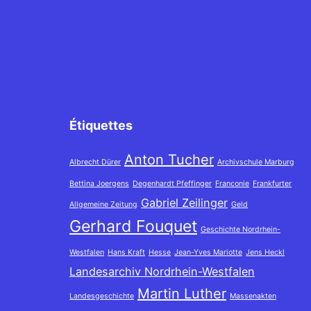
Étiquettes
Anton Tucher
Albrecht Dürer
Archivschule Marburg
Bettina Joergens
Degenhardt Pfeffinger
Franconie
Frankfurter
Gabriel Zeilinger
Allgemeine Zeitung
Geld
Gerhard Fouquet
Geschichte Nordrhein-
Westfalen
Hans Kraft
Hesse
Jean-Yves Mariotte
Jens Heckl
Landesarchiv Nordrhein-Westfalen
Martin Luther
Landesgeschichte
Massenakten