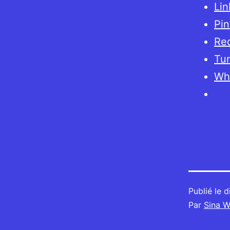
Lin
Pin
Red
Tu
Wh
Publié le
d
Par
Sina W