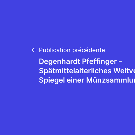
Navigation
Publication précédente
Degenhardt Pfeffinger –
de
Spätmittelalterliches Weltv
Spiegel einer Münzsammlu
l’article