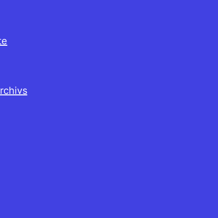
te
rchivs