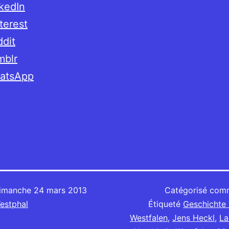
kedIn
terest
dit
mblr
atsApp
imanche 24 mars 2013
Catégorisé co
estphal
Étiqueté
Geschichte 
Westfalen
,
Jens Heckl
,
La