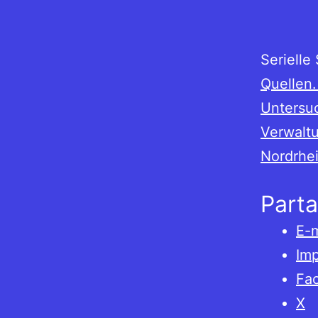
Serielle
Quellen.
Untersuc
Verwaltu
Nordrhei
Parta
E-m
Imp
Fa
X