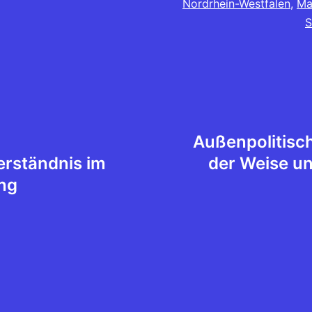
Nordrhein-Westfalen
,
Ma
S
Außenpolitisc
erständnis im
der Weise un
ng