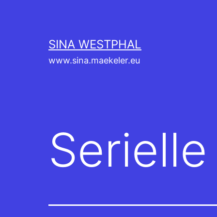
Aller
au
contenu
SINA WESTPHAL
www.sina.maekeler.eu
Seriell