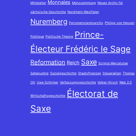
Monnaies
Mittelalter
Münzsammlung
Neues Archiv für
sächsische Geschichte
Nordrhein-Westfalen
Nuremberg
Personenstandsarchiv
Philipp von Hessen
Prince-
Politique
Politische Theorie
Électeur Frédéric le Sage
Saxe
Reformation
Reich
Scripta Mercaturae
Sehepunkte
Sozialgeschichte
Staatsfinanzen
Steuerakten
Thomas
Ott
Uwe Schirmer
Verfassungsgeschichte
Volker Hirsch
Web 2.0
Électorat de
Wirtschaftsgeschichte
Saxe