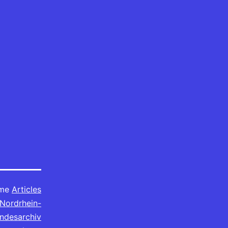
mme
Articles
Nordrhein-
ndesarchiv