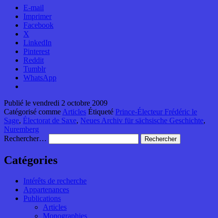
E-mail
Imprimer
Facebook
X
LinkedIn
Pinterest
Reddit
Tumblr
WhatsApp
Publié le
vendredi 2 octobre 2009
Catégorisé comme
Articles
Étiqueté
Prince-Électeur Frédéric le
Sage
,
Électorat de Saxe
,
Neues Archiv für sächsische Geschichte
,
Nuremberg
Rechercher…
Catégories
Intérêts de recherche
Appartenances
Publications
Articles
Monographies