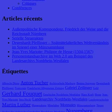
Critiques
Conférences
Articles récents
Außenpolitische Korrespondenz. Friedrich der Weise und die
Reichsstadt Nürnberg
Serielle Steuerakten
Degenhardt Pfeffinger – Spätmittelalterliches Weltverständnis
im Spiegel einer Münzsammlung
Jean-Yves Mariotte: Philippe de Hesse (1504-1567)
Personenstandsarchive im Web 2.0 am Beispiel des
Landesarchivs Nordrhein-Westfalen
Étiquettes
Anton Tucher
Albrecht Dürer
Archivschule Marburg
Bettina Joergens
Degenhardt
Gabriel Zeilinger
Pfeffinger
Franconie
Frankfurter Allgemeine Zeitung
Geld
Gerhard Fouquet
Geschichte Nordrhein-Westfalen
Hans Kraft
Hesse
Jean-
Landesarchiv Nordrhein-Westfalen
Yves Mariotte
Jens Heckl
Landesgeschichte
Martin Luther
Monnaies
Massenakten
Mittelalter
Münzsammlung
Neues
Nuremberg
Archiv für sächsische Geschichte
Nordrhein-Westfalen