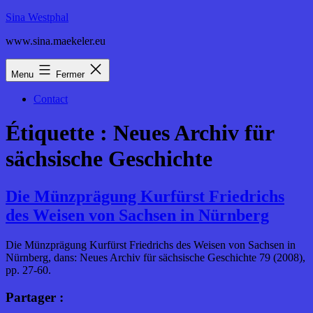
Aller
Sina Westphal
au
www.sina.maekeler.eu
contenu
Menu
Fermer
Contact
Étiquette :
Neues Archiv für
sächsische Geschichte
Die Münzprägung Kurfürst Friedrichs
des Weisen von Sachsen in Nürnberg
Die Münzprägung Kurfürst Friedrichs des Weisen von Sachsen in
Nürnberg, dans: Neues Archiv für sächsische Geschichte 79 (2008),
pp. 27-60.
Partager :