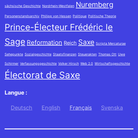
Nuremberg
sächsische Geschichte
Nordrhein-Westfalen
Personenstandsarchiv
Philipp von Hessen
Politique
Politische Theorie
Prince-Électeur Frédéric le
Sage
Saxe
Reformation
Reich
Scripta Mercaturae
Sehepunkte
Sozialgeschichte
Staatsfinanzen
Steuerakten
Thomas Ott
Uwe
Schirmer
Verfassungsgeschichte
Volker Hirsch
Web 2.0
Wirtschaftsgeschichte
Électorat de Saxe
Langue :
Deutsch
English
Français
Svenska