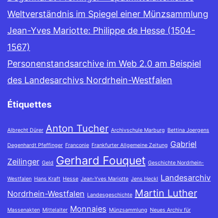
Weltverständnis im Spiegel einer Münzsammlung
Jean-Yves Mariotte: Philippe de Hesse (1504-
1567)
Personenstandsarchive im Web 2.0 am Beispiel
des Landesarchivs Nordrhein-Westfalen
Étiquettes
Anton Tucher
Albrecht Dürer
Archivschule Marburg
Bettina Joergens
Gabriel
Degenhardt Pfeffinger
Franconie
Frankfurter Allgemeine Zeitung
Gerhard Fouquet
Zeilinger
Geld
Geschichte Nordrhein-
Landesarchiv
Westfalen
Hans Kraft
Hesse
Jean-Yves Mariotte
Jens Heckl
Martin Luther
Nordrhein-Westfalen
Landesgeschichte
Monnaies
Massenakten
Mittelalter
Münzsammlung
Neues Archiv für