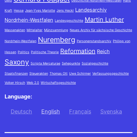
Geld
Geschichte Nordrhein-Westfalen
Hans
Landesarchiv
Kraft
Hesse
Jean-Yves Mariotte
Jens Heckl
Martin Luther
Nordrhein-Westfalen
Landesgeschichte
Massenakten
Mittelalter
Münzsammlung
Neues Archiv für sächsische Geschichte
Nuremberg
Nordrhein-Westfalen
Personenstandsarchiv
Philipp von
Reformation
Reich
Hessen
Politics
Politische Theorie
Saxony
Scripta Mercaturae
Sehepunkte
Sozialgeschichte
Staatsfinanzen
Steuerakten
Thomas Ott
Uwe Schirmer
Verfassungsgeschichte
Volker Hirsch
Web 2.0
Wirtschaftsgeschichte
Language:
Deutsch
English
Français
Svenska