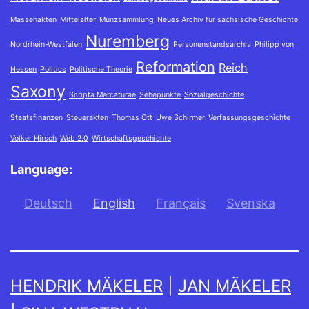
Massenakten
Mittelalter
Münzsammlung
Neues Archiv für sächsische Geschichte
Nuremberg
Nordrhein-Westfalen
Personenstandsarchiv
Philipp von
Reformation
Reich
Hessen
Politics
Politische Theorie
Saxony
Scripta Mercaturae
Sehepunkte
Sozialgeschichte
Staatsfinanzen
Steuerakten
Thomas Ott
Uwe Schirmer
Verfassungsgeschichte
Volker Hirsch
Web 2.0
Wirtschaftsgeschichte
Language:
Deutsch
English
Français
Svenska
HENDRIK MÄKELER
|
JAN MÄKELER