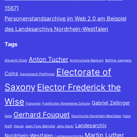
1567)
Personenstandsarchive im Web 2.0 am Beispiel
des Landesarchivs Nordrhein-Westfalen
Tags
Anton Tucher
Albrecht Dürer
Archivschule Marburg
Bettina Joergens
Electorate of
Coins
Degenhardt Pfeffinger
Saxony
Elector Frederick the
Wise
Gabriel Zeilinger
Franconia
Frankfurter Allgemeine Zeitung
Gerhard Fouquet
Geld
Geschichte Nordrhein-Westfalen
Hans
Landesarchiv
Kraft
Hesse
Jean-Yves Mariotte
Jens Heckl
Martin Luther
Nordrhein-Westfalen
Landesgeschichte