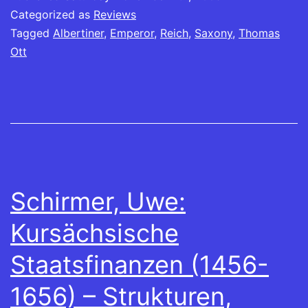
Categorized as
Reviews
Tagged
Albertiner
,
Emperor
,
Reich
,
Saxony
,
Thomas
Ott
Schirmer, Uwe:
Kursächsische
Staatsfinanzen (1456-
1656) – Strukturen,