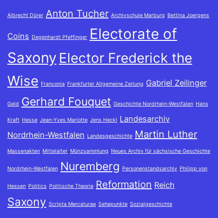
Anton Tucher
Albrecht Dürer
Archivschule Marburg
Bettina Joergens
Electorate of
Coins
Degenhardt Pfeffinger
Saxony
Elector Frederick the
Wise
Gabriel Zeilinger
Franconia
Frankfurter Allgemeine Zeitung
Gerhard Fouquet
Geld
Geschichte Nordrhein-Westfalen
Hans
Landesarchiv
Kraft
Hesse
Jean-Yves Mariotte
Jens Heckl
Martin Luther
Nordrhein-Westfalen
Landesgeschichte
Massenakten
Mittelalter
Münzsammlung
Neues Archiv für sächsische Geschichte
Nuremberg
Nordrhein-Westfalen
Personenstandsarchiv
Philipp von
Reformation
Reich
Hessen
Politics
Politische Theorie
Saxony
Scripta Mercaturae
Sehepunkte
Sozialgeschichte