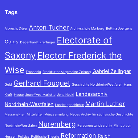
Tags
Anton Tucher
Albrecht Dürer
Archivschule Marburg
Bettina Joergens
Electorate of
Coins
Degenhardt Pfeffinger
Saxony
Elector Frederick the
Wise
Gabriel Zeilinger
Franconia
Frankfurter Allgemeine Zeitung
Gerhard Fouquet
Geld
Geschichte Nordrhein-Westfalen
Hans
Landesarchiv
Kraft
Hesse
Jean-Yves Mariotte
Jens Heckl
Martin Luther
Nordrhein-Westfalen
Landesgeschichte
Massenakten
Mittelalter
Münzsammlung
Neues Archiv für sächsische Geschichte
Nuremberg
Nordrhein-Westfalen
Personenstandsarchiv
Philipp von
Reformation
Reich
Hessen
Politics
Politische Theorie