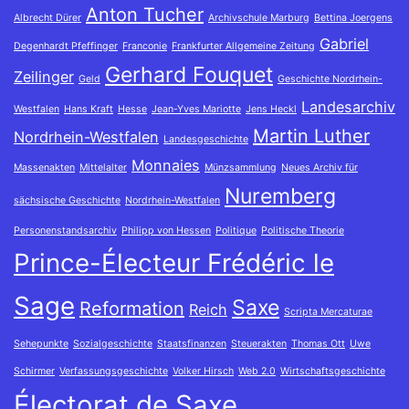
Anton Tucher
Albrecht Dürer
Archivschule Marburg
Bettina Joergens
Gabriel
Degenhardt Pfeffinger
Franconie
Frankfurter Allgemeine Zeitung
Gerhard Fouquet
Zeilinger
Geld
Geschichte Nordrhein-
Landesarchiv
Westfalen
Hans Kraft
Hesse
Jean-Yves Mariotte
Jens Heckl
Martin Luther
Nordrhein-Westfalen
Landesgeschichte
Monnaies
Massenakten
Mittelalter
Münzsammlung
Neues Archiv für
Nuremberg
sächsische Geschichte
Nordrhein-Westfalen
Personenstandsarchiv
Philipp von Hessen
Politique
Politische Theorie
Prince-Électeur Frédéric le
Sage
Saxe
Reformation
Reich
Scripta Mercaturae
Sehepunkte
Sozialgeschichte
Staatsfinanzen
Steuerakten
Thomas Ott
Uwe
Schirmer
Verfassungsgeschichte
Volker Hirsch
Web 2.0
Wirtschaftsgeschichte
Électorat de Saxe