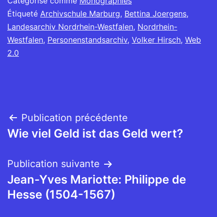
Catégorisé comme
Monographies
Étiqueté
Archivschule Marburg
,
Bettina Joergens
,
Landesarchiv Nordrhein-Westfalen
,
Nordrhein-
Westfalen
,
Personenstandsarchiv
,
Volker Hirsch
,
Web
2.0
Navigation
Publication précédente
Wie viel Geld ist das Geld wert?
de
l’article
Publication suivante
Jean-Yves Mariotte: Philippe de
Hesse (1504-1567)