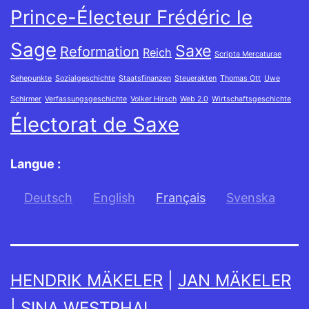
Prince-Électeur Frédéric le
Sage
Saxe
Reformation
Reich
Scripta Mercaturae
Sehepunkte
Sozialgeschichte
Staatsfinanzen
Steuerakten
Thomas Ott
Uwe
Schirmer
Verfassungsgeschichte
Volker Hirsch
Web 2.0
Wirtschaftsgeschichte
Électorat de Saxe
Langue :
Deutsch
English
Français
Svenska
HENDRIK MÄKELER
|
JAN MÄKELER
|
SINA WESTPHAL