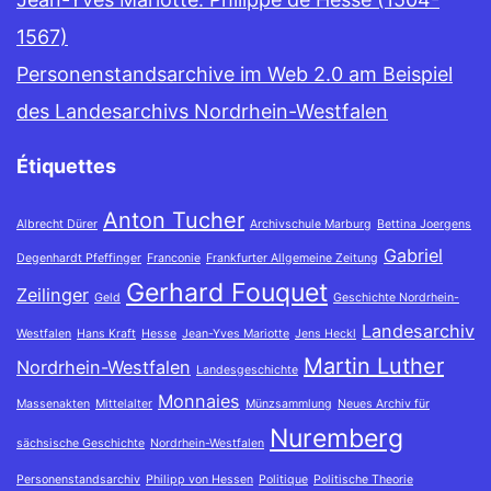
1567)
Personenstandsarchive im Web 2.0 am Beispiel
des Landesarchivs Nordrhein-Westfalen
Étiquettes
Anton Tucher
Albrecht Dürer
Archivschule Marburg
Bettina Joergens
Gabriel
Degenhardt Pfeffinger
Franconie
Frankfurter Allgemeine Zeitung
Gerhard Fouquet
Zeilinger
Geld
Geschichte Nordrhein-
Landesarchiv
Westfalen
Hans Kraft
Hesse
Jean-Yves Mariotte
Jens Heckl
Martin Luther
Nordrhein-Westfalen
Landesgeschichte
Monnaies
Massenakten
Mittelalter
Münzsammlung
Neues Archiv für
Nuremberg
sächsische Geschichte
Nordrhein-Westfalen
Personenstandsarchiv
Philipp von Hessen
Politique
Politische Theorie