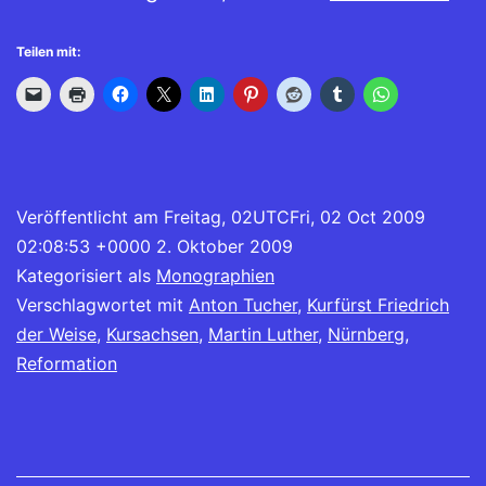
Korrespondenz
Teilen mit:
zwischen
Kurfürst
Friedrich
dem
Weisen
Veröffentlicht am
Freitag, 02UTCFri, 02 Oct 2009
von
02:08:53 +0000 2. Oktober 2009
Kategorisiert als
Monographien
Sachsen
Verschlagwortet mit
Anton Tucher
,
Kurfürst Friedrich
und
der Weise
,
Kursachsen
,
Martin Luther
,
Nürnberg
,
der
Reformation
Reichsstadt
Nürnberg.
Analyse