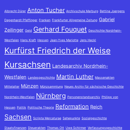
Anton Tucher
Albrecht Dürer
Archivschule Marburg
Bettina Joergens
Gabriel
Degenhardt Pfeffinger
Franken
Frankfurter Allgemeine Zeitung
Gerhard Fouquet
Zeilinger
Geld
Geschichte Nordrhein-
Westfalen
Hans Kraft
Hessen
Jean-Yves Mariotte
Jens Heckl
Kurfürst Friedrich der Weise
Kursachsen
Landesarchiv Nordrhein-
Martin Luther
Westfalen
Landesgeschichte
Massenakten
Münzen
Mittelalter
Münzsammlung
Neues Archiv für sächsische Geschichte
Nürnberg
Nordrhein-Westfalen
Personenstandsarchiv
Philipp von
Reformation
Reich
Hessen
Politik
Politische Theorie
Sachsen
Scripta Mercaturae
Sehepunkte
Sozialgeschichte
Staatsfinanzen
Steuerakten
Thomas Ott
Uwe Schirmer
Verfassungsgeschichte