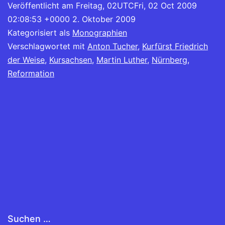
Weisen
Veröffentlicht am
Freitag, 02UTCFri, 02 Oct 2009
von
02:08:53 +0000 2. Oktober 2009
Kategorisiert als
Monographien
Sachsen
Verschlagwortet mit
Anton Tucher
,
Kurfürst Friedrich
und
der Weise
,
Kursachsen
,
Martin Luther
,
Nürnberg
,
der
Reformation
Reichsstadt
Nürnberg.
Analyse
und
Edition
Suchen …