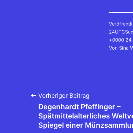
Veröffentl
24UTCSun,
+0000 24.
Von
Sina 
Beitragsnaviga
Vorheriger Beitrag
Degenhardt Pfeffinger –
Spätmittelalterliches Weltv
Spiegel einer Münzsammlu