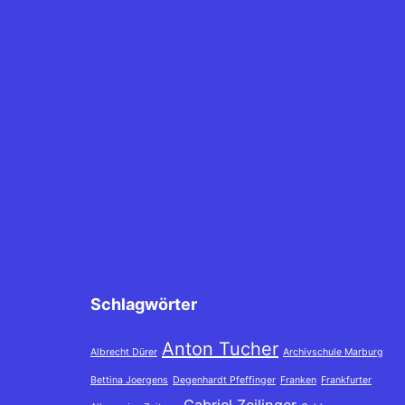
Schlagwörter
Anton Tucher
Albrecht Dürer
Archivschule Marburg
Bettina Joergens
Degenhardt Pfeffinger
Franken
Frankfurter