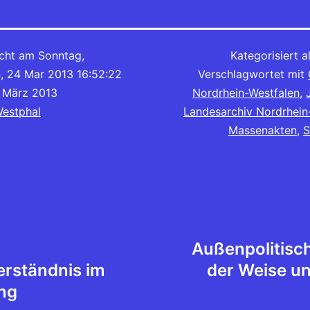
icht am
Sonntag,
Kategorisiert a
 24 Mar 2013 16:52:22
Verschlagwortet mit
 März 2013
Nordrhein-Westfalen
,
Westphal
Landesarchiv Nordrhein
Massenakten
,
S
tion
Außenpolitisc
erständnis im
der Weise un
ng