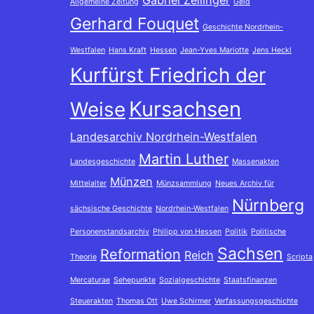
Gabriel Zeilinger
Allgemeine Zeitung
Geld
Gerhard Fouquet
Geschichte Nordrhein-
Westfalen
Hans Kraft
Hessen
Jean-Yves Mariotte
Jens Heckl
Kurfürst Friedrich der
Kursachsen
Weise
Landesarchiv Nordrhein-Westfalen
Martin Luther
Landesgeschichte
Massenakten
Münzen
Mittelalter
Münzsammlung
Neues Archiv für
Nürnberg
sächsische Geschichte
Nordrhein-Westfalen
Personenstandsarchiv
Philipp von Hessen
Politik
Politische
Sachsen
Reformation
Reich
Theorie
Scripta
Mercaturae
Sehepunkte
Sozialgeschichte
Staatsfinanzen
Steuerakten
Thomas Ott
Uwe Schirmer
Verfassungsgeschichte