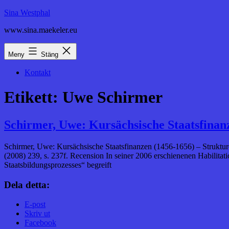
Hoppa
Sina Westphal
till
www.sina.maekeler.eu
innehåll
Meny
Stäng
Kontakt
Etikett:
Uwe Schirmer
Schirmer, Uwe: Kursächsische Staatsfinanz
Schirmer, Uwe: Kursächsische Staatsfinanzen (1456-1656) – Strukture
(2008) 239, s. 237f. Recension In seiner 2006 erschienenen Habilitat
Staatsbildungsprozesses“ begreift
Dela detta:
E-post
Skriv ut
Facebook