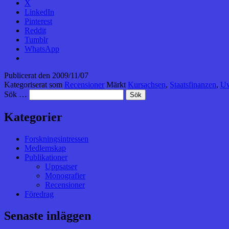
X
LinkedIn
Pinterest
Reddit
Tumblr
WhatsApp
Publicerat den
2009/11/07
Kategoriserat som
Recensioner
Märkt
Kursachsen
,
Staatsfinanzen
,
Uw
Sök …
Kategorier
Forskningsintressen
Medlemskap
Publikationer
Uppsatser
Monografier
Recensioner
Föredrag
Senaste inläggen