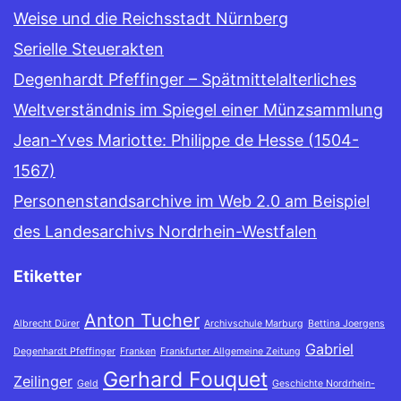
Weise und die Reichsstadt Nürnberg
Serielle Steuerakten
Degenhardt Pfeffinger – Spätmittelalterliches
Weltverständnis im Spiegel einer Münzsammlung
Jean-Yves Mariotte: Philippe de Hesse (1504-
1567)
Personenstandsarchive im Web 2.0 am Beispiel
des Landesarchivs Nordrhein-Westfalen
Etiketter
Anton Tucher
Albrecht Dürer
Archivschule Marburg
Bettina Joergens
Gabriel
Degenhardt Pfeffinger
Franken
Frankfurter Allgemeine Zeitung
Gerhard Fouquet
Zeilinger
Geld
Geschichte Nordrhein-