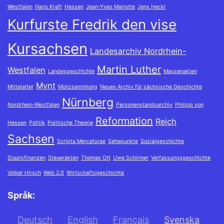
Westfalen
Hans Kraft
Hessen
Jean-Yves Mariotte
Jens Heckl
Kurfurste Fredrik den vise
Kursachsen
Landesarchiv Nordrhein-
Martin Luther
Westfalen
Landesgeschichte
Massenakten
Mynt
Mittelalter
Münzsammlung
Neues Archiv für sächsische Geschichte
Nürnberg
Nordrhein-Westfalen
Personenstandsarchiv
Philipp von
Reformation
Reich
Hessen
Politik
Politische Theorie
Sachsen
Scripta Mercaturae
Sehepunkte
Sozialgeschichte
Staatsfinanzen
Steuerakten
Thomas Ott
Uwe Schirmer
Verfassungsgeschichte
Volker Hirsch
Web 2.0
Wirtschaftsgeschichte
Språk:
Deutsch
English
Français
Svenska