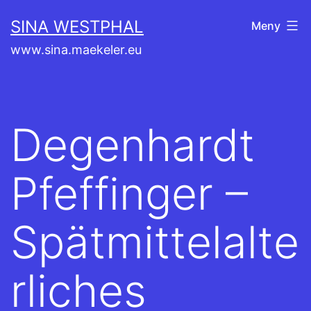
Hoppa
SINA WESTPHAL
Meny
till
www.sina.maekeler.eu
innehåll
Degenhardt
Pfeffinger –
Spätmittelalte
rliches