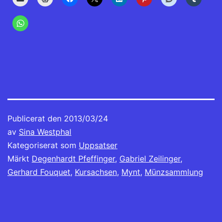
Publicerat den
2013/03/24
av
Sina Westphal
Kategoriserat som
Uppsatser
Märkt
Degenhardt Pfeffinger
,
Gabriel Zeilinger
,
Gerhard Fouquet
,
Kursachsen
,
Mynt
,
Münzsammlung